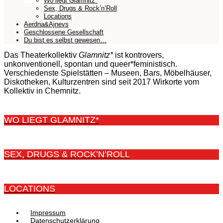
Wo liegt Glamnitz*
Sex, Drugs & Rock’n’Roll
Locations
Aerdna&Ajnevs
Geschlossene Gesellschaft
Du bist es selbst gewesen…
Das Theaterkollektiv
Glamnitz*
ist kontrovers,
unkonventionell, spontan und queer*feministisch.
Verschiedenste Spielstätten – Museen, Bars, Möbelhäuser,
Diskotheken, Kulturzentren sind seit 2017 Wirkorte vom
Kollektiv in Chemnitz.
WO LIEGT GLAMNITZ*
SEX, DRUGS & ROCK’N’ROLL
LOCATIONS
Impressum
Datenschutzerklärung