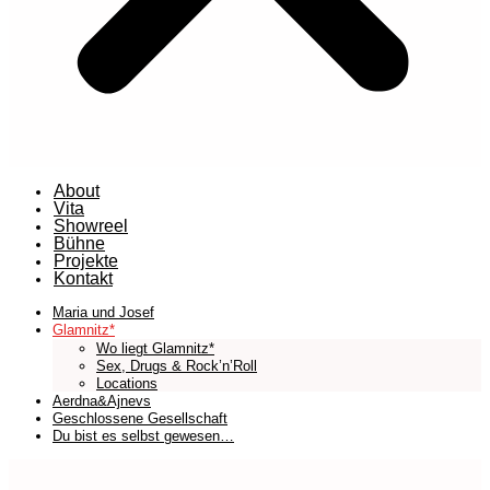
About
Vita
Showreel
Bühne
Projekte
Kontakt
Maria und Josef
Glamnitz*
Wo liegt Glamnitz*
Sex, Drugs & Rock’n’Roll
Locations
Aerdna&Ajnevs
Geschlossene Gesellschaft
Du bist es selbst gewesen…